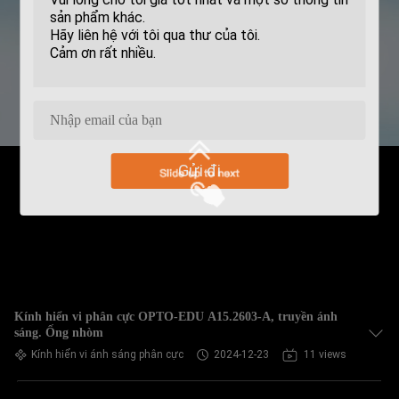
Gửi đi
Kính hiển vi phân cực OPTO-EDU A15.2603-A, truyền ánh
sáng. Ống nhòm
Kính hiển vi ánh sáng phân cực
2024-12-23
11 views